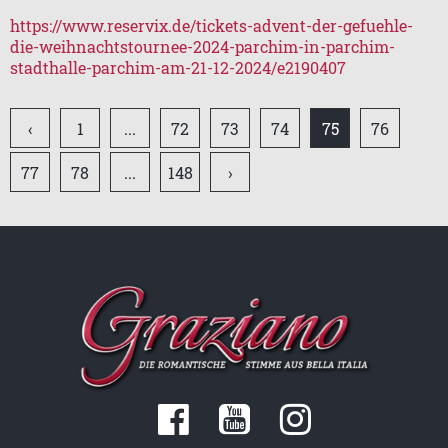
https://www.reservix.de/tickets-advent-der-gefuehle-
GRAZIANO UND SEINE FREUNDE
die-weihnachtstournee-2024-parchim-in-parchim-
stadthalle-parchim-am-21-12-2024/e2190407
GRAZIANO ZUSAMMEN MIT ANDEREN
KÜNSTLERN
‹
1
...
72
73
74
75
76
GRAZIANO UND SEINE FANS - TEIL 1
77
78
...
148
›
GRAZIANO AUF DER BÜHNE