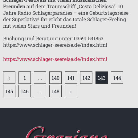
Freunden
auf dem Traumschiff „Costa Deliziosa“. 10
Jahre Radio Schlagerparadies – eine Geburtstagsreise
GRAZIANO UND SEINE FREUNDE
der Superlative! Ihr erlebt das totale Schlager-Feeling
mit vielen Stars und Freunden!
GRAZIANO ZUSAMMEN MIT ANDEREN
KÜNSTLERN
Buchung und Beratung unter: 03591 531853
https://www.schlager-seereise.de/index.html
GRAZIANO UND SEINE FANS - TEIL 1
https://www.schlager-seereise.de/index.html
GRAZIANO AUF DER BÜHNE
‹
1
...
140
141
142
143
144
145
146
...
148
›