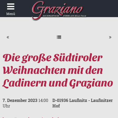
Menü
START
MEDIATHEK
TERMINE
PARTNER
MUSIK
Die große Südtiroler
VIDEOS
BIOGRAFIE
FANS
Weihnachten mit den
BILDER
WIE ALLES BEGANN
AUTOGRAMME
Ladinern und Graziano
GRAZIANO UND DAS ELSASS
2019 BIS HEUTE
NEWS
IMPRESSIONEN VON GRAZIANO VON DEN
7. Dezember 2023
14:00
D-01936 Laußnitz - Laußnitzer
GÄSTEBUCH
FREUNDEN AUS BELGIEN
Uhr
Hof
FANCLUBS
GRAZIANO UND DIE LUXEMBURGER FANS