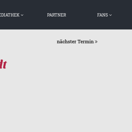
DIATHEK
PARTNER
FANS
MUSIK
AUTOGRAMME
VIDEOS
NEWS
nächster Termin
BILDER
GRAZIANO UND DAS
GÄSTEBUCH
ELSASS
FANCLUBS
IMPRESSIONEN VON
dt
GRAZIANO VON DEN
FREUNDEN AUS
BELGIEN
GRAZIANO UND DIE
LUXEMBURGER FANS
GRAZIANO UND SEINE
FREUNDE
GRAZIANO
ZUSAMMEN MIT
ANDEREN