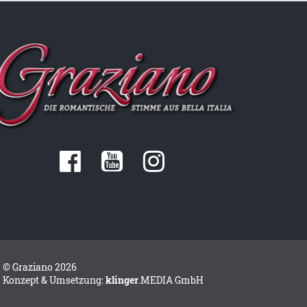
KÜNSTLERN
GRAZIANO UND SEINE
FANS - TEIL 1
GRAZIANO AUF DER
BÜHNE
© Graziano 2026
Konzept & Umsetzung:
klinger
.MEDIA GmbH