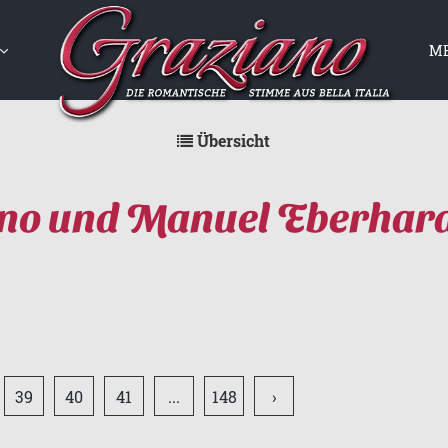
ME
GANN
UTE
Übersicht
ano und Manuel Eberhar
39
40
41
...
148
›