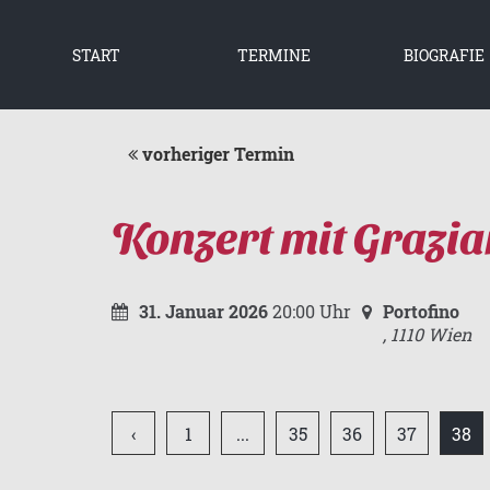
START
TERMINE
BIOGRAFIE
WIE ALLES BE
2019 BIS HE
vorheriger Termin
Konzert mit Grazi
31. Januar 2026
20:00 Uhr
Portofino
,
1110
Wien
‹
1
...
35
36
37
38