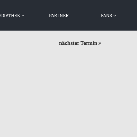
DIATHEK
PARTNER
FANS
MUSIK
AUTOGRAMME
VIDEOS
NEWS
nächster Termin
BILDER
GRAZIANO UND DAS
GÄSTEBUCH
ELSASS
FANCLUBS
IMPRESSIONEN VON
GRAZIANO VON DEN
FREUNDEN AUS
BELGIEN
GRAZIANO UND DIE
LUXEMBURGER FANS
GRAZIANO UND SEINE
FREUNDE
GRAZIANO
ZUSAMMEN MIT
ANDEREN