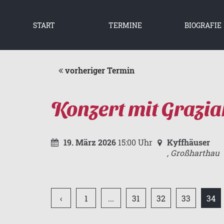
START
TERMINE
BIOGRAFIE
WIE ALLES BE
2019 BIS HE
vorheriger Termin
Konzert mit Grazi
19. März 2026
15:00 Uhr
Kyffhäuser
,
Großharthau
‹
1
...
31
32
33
34