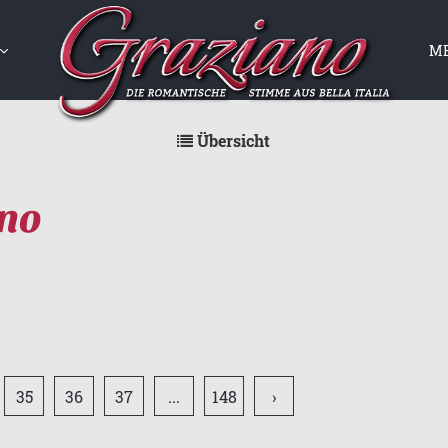
ME
GANN
UTE
Übersicht
ano
35
36
37
...
148
›