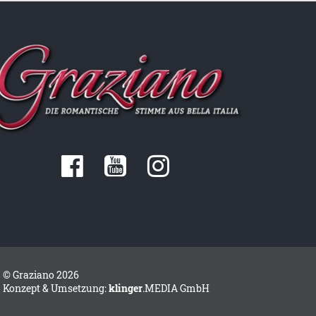
KÜNSTLERN
GRAZIANO UND SEINE
FANS - TEIL 1
GRAZIANO AUF DER
BÜHNE
© Graziano 2026
Konzept & Umsetzung:
klinger
.MEDIA GmbH